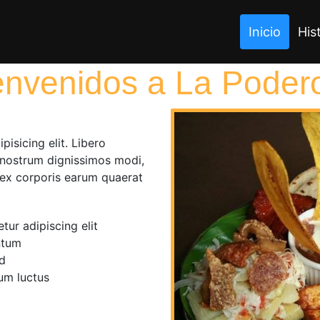
Inicio
His
envenidos a La Poder
isicing elit. Libero
 nostrum dignissimos modi,
 ex corporis earum quaerat
tur adipiscing elit
ntum
d
um luctus